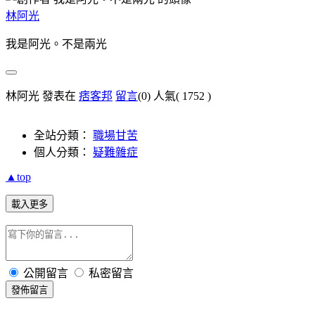
林阿光
我是阿光。不是兩光
林阿光 發表在
痞客邦
留言
(0)
人氣(
1752
)
全站分類：
職場甘苦
個人分類：
疑難雜症
▲top
載入更多
公開留言
私密留言
發佈留言