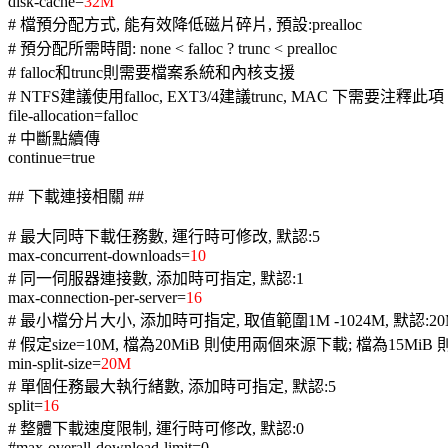
disk-cache=
32M
# 檔預分配方式, 能有效降低磁片碎片, 預設:prealloc
# 預分配所需時間: none < falloc ? trunc < prealloc
# falloc和trunc則需要檔案系統和內核支援
# NTFS建議使用falloc, EXT3/4建議trunc, MAC 下需要注釋此項
file-allocation=falloc
# 中斷點續傳
continue=true
## 下載連接相關 ##
# 最大同時下載任務數, 運行時可修改, 默認:5
max-concurrent-downloads=
10
# 同一伺服器連接數, 添加時可指定, 默認:1
max-connection-per-server=
16
# 最小檔分片大小, 添加時可指定, 取值範圍1M -1024M, 默認:20
# 假定size=10M, 檔為20MiB 則使用兩個來源下載; 檔為15M
min-split-size=
20M
# 單個任務最大執行緒數, 添加時可指定, 默認:5
split=
16
# 整體下載速度限制, 運行時可修改, 默認:0
#max-overall-download-limit=0