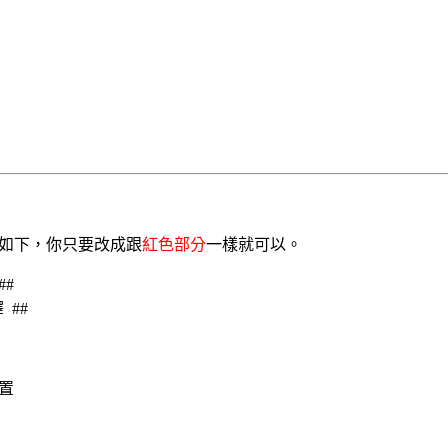
其內容如下，你只要改成跟
紅色部分
一樣就可以。
##
 ##
位置